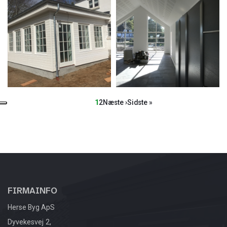
Sideinddeling
Side
Side
Næste
Sidste
1
2
Næste ›
Sidste »
side
side
FIRMAINFO
Herse Byg ApS
Dyvekesvej 2,