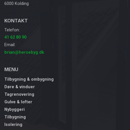
6000 Kolding
KONTAKT
Telefon:
41 62 80 90
Email:
brian@hersebyg.dk
MENU
Tilbygning & ombygning
Døre & vinduer
Tagrenovering
Gulve & lofter​
Nybyggeri
Tilbygning
Isolering​