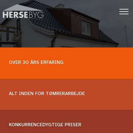
Gå
til
hovedindhold
OVER 3O ÅRS ERFARING​​
ALT INDEN FOR TØMRERARBEJDE
KONKURRENCEDYGTIGE PRISER​