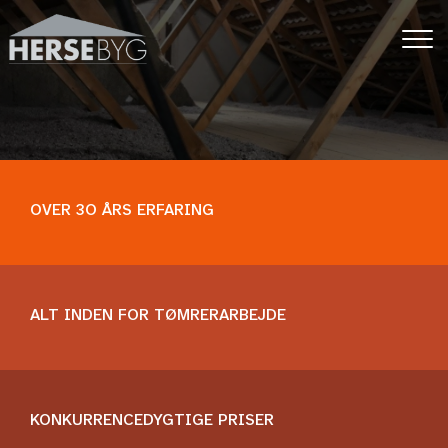
Gå
til
hovedindhold
OVER 3O ÅRS ERFARING​​
ALT INDEN FOR TØMRERARBEJDE
KONKURRENCEDYGTIGE PRISER​