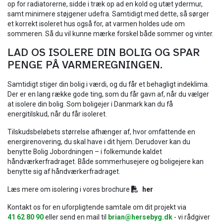
op for radiatorerne, sidde i træk op ad en kold og utæt ydermur,
samt minimere støjgener udefra. Samtidigt med dette, så sørger
et korrekt isoleret hus også for, at varmen holdes ude om
sommeren. Så du vil kunne mærke forskel både sommer og vinter.
​LAD OS ISOLERE DIN BOLIG OG SPAR
PENGE PÅ VARMEREGNINGEN.
​Samtidigt stiger din bolig i værdi, og du får et behagligt indeklima.
Der er en lang række gode ting, som du får gavn af, når du vælger
at isolere din bolig. Som boligejer i Danmark kan du få
energitilskud, når du får isoleret.
​Tilskudsbeløbets størrelse afhænger af, hvor omfattende en
energirenovering, du skal have i dit hjem. Derudover kan du
benytte Bolig Jobordningen – i folkemunde kaldet
håndværkerfradraget. Både sommerhusejere og boligejere kan
benytte sig af håndværkerfradraget.
Læs mere om isolering i vores brochure
her​​
Kontakt os for en uforpligtende samtale om dit projekt via
41 62 80 90
eller send en mail til
brian@hersebyg.dk
- vi rådgiver